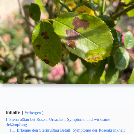
Inhalte
Verbergen
1
Sternrußtau bei Rosen: Ursachen, Symptome und wirksame
Bekämpfung
1.1
Erkenne den Sternrußtau Befall: Symptome der Rosenkrankheit