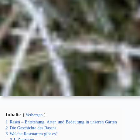
Inhalte
Verbergen
1
Rasen – Entstehung, Arten und Bedeutung in unseren Gärten
2
Die Geschichte des Rasens
3
Welche Rasenarten gibt es?
3.1
Zierrasen