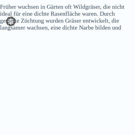
Früher wuchsen in Gärten oft Wildgräser, die nicht
ideal für eine dichte Rasenfläche waren. Durch
gezielte Züchtung wurden Gräser entwickelt, die
langsamer wachsen, eine dichte Narbe bilden und
widerstandsfähig gegen Krankheiten sind.
Technische Fortschritte
Mit der Erfindung des Rasenmähers und moderner
Bewässerungssysteme wurde die Pflege von
Rasenflächen deutlich einfacher. Auch Rasendünger
und Unkrautbekämpfungsmittel tragen dazu bei, dass
Rasen heute sattgrün und gesund bleibt.
Veränderte Nutzung
Früher war Rasen vor allem ein Symbol für Wohlstand
und wurde als Zierrasen in Parks und Schlossgärten
genutzt. Heute hat er auch praktische Funktionen, z. B.
als Spielfläche für Kinder oder als Sportplatz.