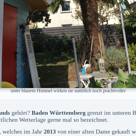
unter blauem Himmel wirken sie natürlich noch prachtvoller
ands
gehört?
Baden Württemberg
grenzt im unteren B
tlichen Wetterlage gerne mal so bezeichnet.
e, welches im Jahr
2013
von einer alten Dame gekauft wu