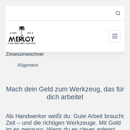
Zum
Inhalt
springen
Zinseszinsrechner
Allgemein
Mach dein Geld zum Werkzeug, das für
dich arbeitet
Als Handwerker weißt du: Gute Arbeit braucht
Zeit – und die richtigen Werkzeuge. Mit Geld
ist es genauso. Wenn du es clever anlegst,